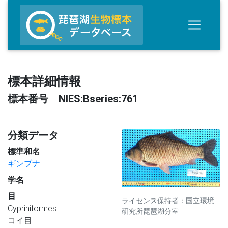
標本詳細情報
標本番号 NIES:Bseries:761
分類データ
標準和名
ギンブナ
学名
目
ライセンス保持者：国立環境
Cypriniformes
研究所琵琶湖分室
コイ目