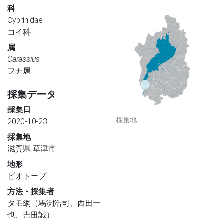
科
Cyprinidae
コイ科
属
Carassius
フナ属
採集データ
採集日
採集地
2020-10-23
採集地
滋賀県 草津市
地形
ビオトープ
方法・採集者
タモ網（馬渕浩司、西田一
也、吉田誠）