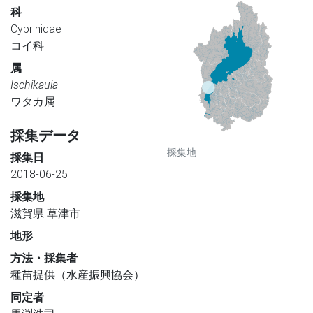
科
Cyprinidae
コイ科
属
Ischikauia
ワタカ属
採集データ
採集地
採集日
2018-06-25
採集地
滋賀県 草津市
地形
方法・採集者
種苗提供（水産振興協会）
同定者