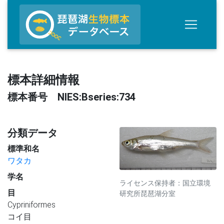
標本詳細情報
標本番号 NIES:Bseries:734
分類データ
標準和名
ワタカ
学名
ライセンス保持者：国立環境
目
研究所琵琶湖分室
Cypriniformes
コイ目