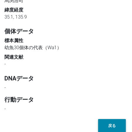
馬渕浩司
緯度経度
35.1, 135.9
個体データ
標本属性
幼魚30個体の代表（Wa1）
関連文献
-
DNAデータ
-
行動データ
-
戻る