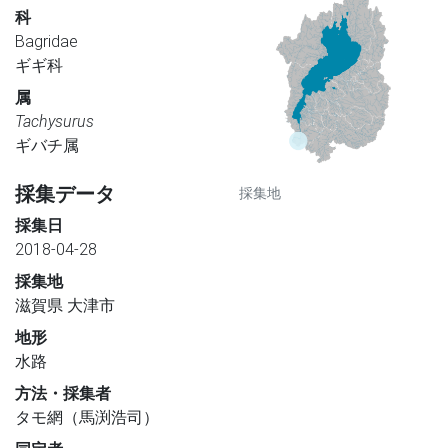
科
Bagridae
ギギ科
属
Tachysurus
ギバチ属
採集データ
採集地
採集日
2018-04-28
採集地
滋賀県 大津市
地形
水路
方法・採集者
タモ網（馬渕浩司）