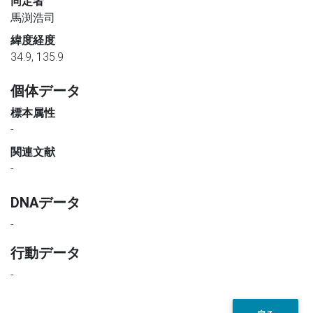
同定者
馬渕浩司
緯度経度
34.9, 135.9
個体データ
標本属性
-
関連文献
-
DNAデータ
-
行動データ
-