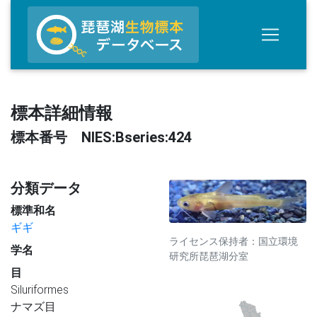
標本詳細情報
標本番号 NIES:Bseries:424
分類データ
標準和名
ギギ
ライセンス保持者：国立環境
学名
研究所琵琶湖分室
目
Siluriformes
ナマズ目