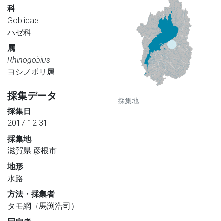
科
Gobiidae
ハゼ科
属
Rhinogobius
ヨシノボリ属
採集データ
採集地
採集日
2017-12-31
採集地
滋賀県 彦根市
地形
水路
方法・採集者
タモ網（馬渕浩司）