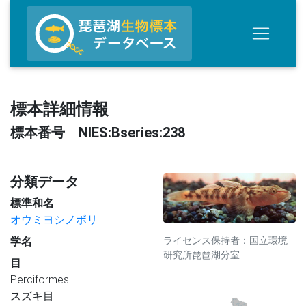
標本詳細情報
標本番号 NIES:Bseries:238
分類データ
標準和名
オウミヨシノボリ
ライセンス保持者：国立環境
学名
研究所琵琶湖分室
目
Perciformes
スズキ目