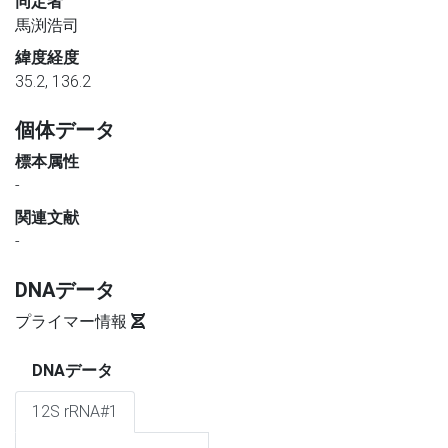
同定者
馬渕浩司
緯度経度
35.2, 136.2
個体データ
標本属性
-
関連文献
-
DNAデータ
プライマー情報
DNAデータ
12S rRNA#1