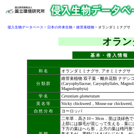
侵入生物データベース
>
日本の外来生物
>
維管束植物
>
オランダミミナグサ
オラン
基本・侵入情報
和名
オランダミミナグサ, アオミミナグサ
維管束植物 双子葉・離弁花類 ナデシ
分類群
(Caryophyllaceae, Caryophyllales, Magnol
Magnoliophyta)
学名
Cerastium glomeratum
英名等
Sticky chickweed，Mouse-ear chickweed, 
自然分布
ヨーロッパ
二年草．高さ10～30cm．茎は淡緑色
上部には腺毛が混じって生える．葉に
下方の葉はへら形，上方の葉は楕円形
形態
集するが，果時にはまばらになる．が