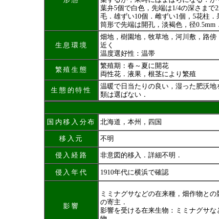
葉弁5個で白色，先端は1/4の深さまで
毛．雄ずい10個．雌ずい1個，5花柱
筒形で先端は開孔，淡褐色，径0.5mm．
畑地，樹園地，牧草地，河川敷，路傍
生息環境
近く
温度選好性：温帯
繁殖期：春～夏に開花
繁殖生態
両性花．液果，根茎により繁殖
温暖で日当たりの良い，湿った肥沃地
生態的特性
類は選ばない．
国内移入分布
北海道，本州，四国
移入元
不明
侵入経路
非意図的移入．詳細不明．
侵入年代
1910年代に横浜で確認
ミミナグサなどの在来種，畑作物との
の寄主．
影響
影響を受ける在来生物：ミミナグサな
物．