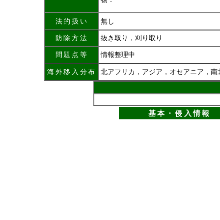
法的扱い
無し
防除方法
抜き取り，刈り取り
問題点等
情報整理中
海外移入分布
北アフリカ，アジア，オセアニア，南
基本・侵入情報