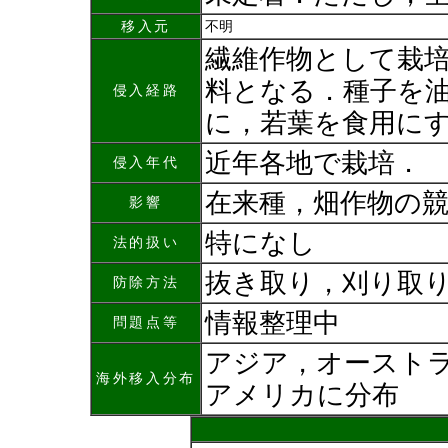
移入元
不明
繊維作物として栽
料となる．種子を
侵入経路
に，若葉を食用に
近年各地で栽培．
侵入年代
在来種，畑作物の
影響
特になし
法的扱い
抜き取り，刈り取
防除方法
情報整理中
問題点等
アジア，オースト
海外移入分布
アメリカに分布