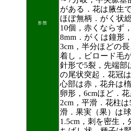
がある．花は腋生
ほぼ無柄．がく状総
形態
10個，赤くならず
8mm．がくは鐘形
3cm，半分ほどの
着し，ビロード毛
針形で5裂，先端部は
の尾状突起．花冠
心部は赤，花弁は
卵形，6cmほど．花糸
2cm，平滑．花柱は
滑．果実（果）は
1.5cm，刺を密生
ちばし状．種子は