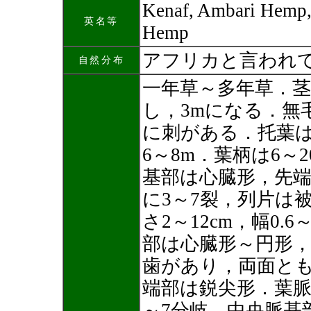
Kenaf, Ambari Hemp
英名等
Hemp
アフリカと言われ
自然分布
一年草～多年草．
し，3mになる．無
に刺がある．托葉
6～8m．葉柄は6～2
基部は心臓形，先
に3～7裂，列片は
さ2～12cm，幅0.6
部は心臓形～円形
歯があり，両面と
端部は鋭尖形．葉脈
～7分岐，中央脈基