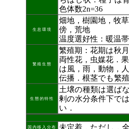
色体数2n=36
畑地，樹園地，牧草
傍，荒地
生息環境
温度選好性：暖温帯
繁殖期：花期は秋
両性花，虫媒花．果(
繁殖生態
は風，雨，動物，
伝播．根茎でも繁
土壌の種類は選ば
剰の水分条件下で
生態的特性
い．
未定着．ただし，
国内移入分布