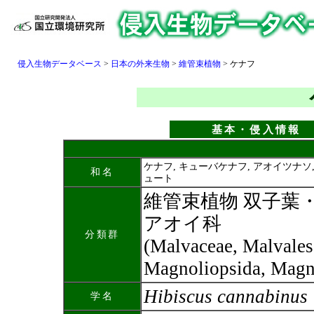
侵入生物データベース
>
日本の外来生物
>
維管束植物
>
ケナフ
基本・侵入情報
ケナフ, キューバケナフ, アオイツナソ,
和名
ュート
維管束植物 双子葉
アオイ科
分類群
(Malvaceae, Malvales
Magnoliopsida, Magn
Hibiscus cannabinus
学名