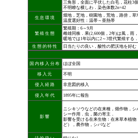
三角形，全面に平伏した白毛，花柱3個
不明瞭な横しわ．染色体数2n=42
畑地，芝地，樹園地，荒地，路傍，草
生息環境
温度選好性：温帯～亜熱帯
繁殖期：6～9月
繁殖生態
雌雄同株．果(2,600個，2年)は風，
暖地では1年以内に2～3世代繁殖する
生態的特性
日当たりの良い，酸性の肥沃地を好む
国内移入分布
ほぼ全国
移入元
不明
侵入経路
非意図的移入
侵入年代
1895年に報告
ニシキソウなどの在来種，畑作物，シ
シー作用．虫，菌の寄主．
影響
影響を受ける在来生物：在来草本植物
ど），農作物，シバなど