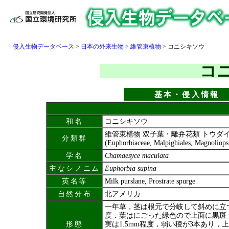
侵入生物データベース
>
日本の外来生物
>
維管束植物
>
コニシキソウ
コ
基本・侵入情報
和名
コニシキソウ
維管束植物 双子葉・離弁花類 トウダ
分類群
(Euphorbiaceae, Malpighiales, Magnoliops
学名
Chamaesyce maculata
主なシノニム
Euphorbia supina
英名等
Milk purslane, Prostrate spurge
自然分布
北アメリカ
一年草，茎は根元で分岐して斜めに立つ．
度．葉はにごった緑色ので上面に黒斑
形態
実は1.5mm程度，弱い稜が3本あり，