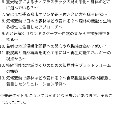
蛍光粒子によるナノプラスチックの見える化〜身体のどこ
に潜んでいる？〜
実はまだ残る都市オゾン問題〜付き合い方を探る研究〜
気候変動で日本の森林はどう変わる？〜森林の機能と生物
多様性に注目したアプローチ〜
AIと紐解くサウンドスケープ〜自然の音から生物多様性を
探る〜
若者の地球温暖化問題への関心や危機感は高い？低い？
脱炭素と自然再興を両立するには〜再生可能エネルギーの
視点から〜
持続可能な地域づくりのための知見共有プラットフォーム
の構築
気候変動で森林はどう変わる？～自然撹乱後の森林回復に
着目したシミュレーション予測～
※発表タイトルについては変更となる場合があります。予めご
了承ください。