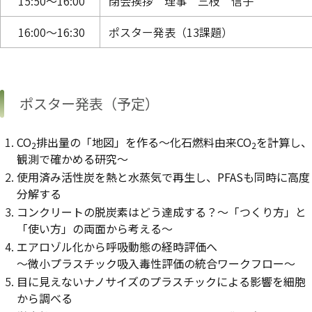
15:50～16:00
閉会挨拶 理事 三枝 信子
16:00～16:30
ポスター発表（13課題）
ポスター発表（予定）
CO
排出量の「地図」を作る〜化石燃料由来CO
を計算し、
2
2
観測で確かめる研究〜
使用済み活性炭を熱と水蒸気で再生し、PFASも同時に高度
分解する
コンクリートの脱炭素はどう達成する？〜「つくり方」と
「使い方」の両面から考える〜
エアロゾル化から呼吸動態の経時評価へ
〜微小プラスチック吸入毒性評価の統合ワークフロー〜
目に見えないナノサイズのプラスチックによる影響を細胞
から調べる