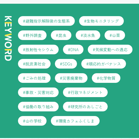
#避難指示解除後の生態系
#生物モニタリング
#野外調査
#昆虫
#淡水魚
#山菜
#放射性セシウム
#DNA
#気候変動への適応
#脱炭素社会
#SDGs
#順応的ガバナンス
#ごみの処理
#災害廃棄物
#化学物質
#事故・災害対応
#行政マネジメント
#協働の取り組み
#研究所のおしごと
#山の学校
#環境カフェふくしま