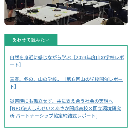
あわせて読みたい
自然を身近に感じながら学ぶ［2023年度山の学校レポ
ート］
三春、冬の、山の学校。［第６回山の学校開催レポー
ト］
災害時にも孤立せず、共に支え合う社会の実現へ
[NPO法人しんせい×あさか開成高校×国立環境研究
所 パートナーシップ協定締結式レポート]