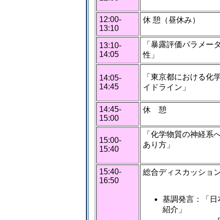
12:00-
休 憩（昼休み）
13:10
「暴露評価パラメー
13:10-
14:05
性」
「東京都における化
14:05-
14:45
イドライン」
14:45-
休 憩
15:00
「化学物質の神経系
15:00-
あり方」
15:40
15:40-
総合ディスカッショ
16:50
基調発言：「日
紹介」
白石 