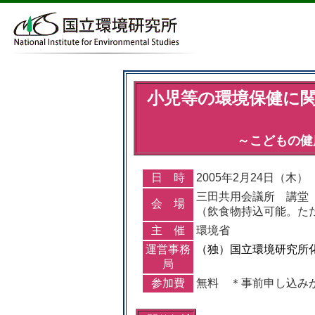
小児等の環境保健に
～こどもの健
日 時
2005年2月24日（木） 1
三田共用会議所 講堂（港
会 場
（飲食物持込可能。た
主 催
環境省
運営事務
（独）国立環境研究所
局
参加費
無料 ＊事前申し込み