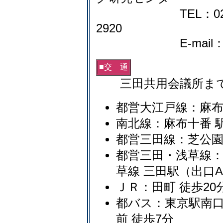
TEL：029-850-
2920
E-mail：childhe
■交 通
三田共用会議所まで
都営大江戸線：麻布十
南北線：麻布十番 駅
都営三田線：芝公園 駅
都営三田・浅草線：三
草線 三田駅（出口A
ＪＲ：田町 徒歩20
都バス：東京駅南口
前 徒歩7分