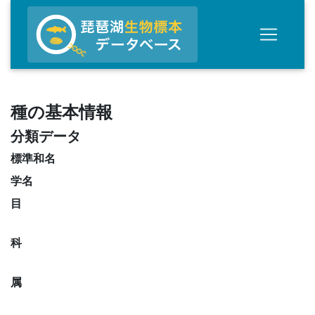
種の基本情報
分類データ
標準和名
学名
目
科
属